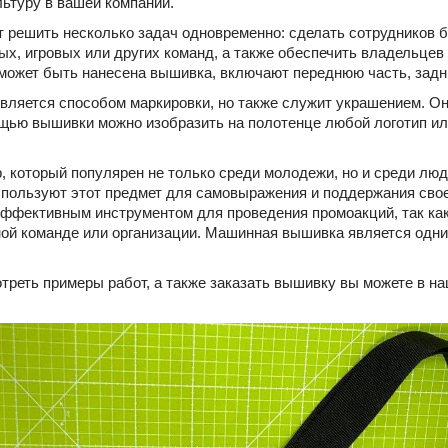
ьтуру в вашей компании.
 решить несколько задач одновременно: сделать сотрудников 
ных, игровых или других команд, а также обеспечить владельц
может быть нанесена вышивка, включают переднюю часть, задню
вляется способом маркировки, но также служит украшением. Он
щью вышивки можно изобразить на полотенце любой логотип или
, который популярен не только среди молодежи, но и среди люд
пользуют этот предмет для самовыражения и поддержания свое
фективным инструментом для проведения промоакций, так как
ной команде или организации. Машинная вышивка является одни
треть примеры работ, а также заказать вышивку вы можете в н