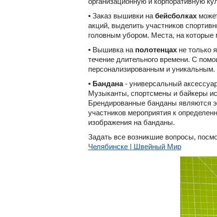
организационную и корпоративную кул
•
Заказ вышивки на
бейсболках
может
акций, выделить участников спортив
головным убором. Места, на которые 
•
Вышивка на
полотенцах
не только я
течение длительного времени. С помо
персонализированным и уникальным.
•
Бандана
- универсальный аксессуар
Музыканты, спортсмены и байкеры ис
Брендированные банданы являются эф
участников мероприятия к определен
изображения на банданы.
Задать все возникшие вопросы, посмо
Челябинске | Швейный Мир