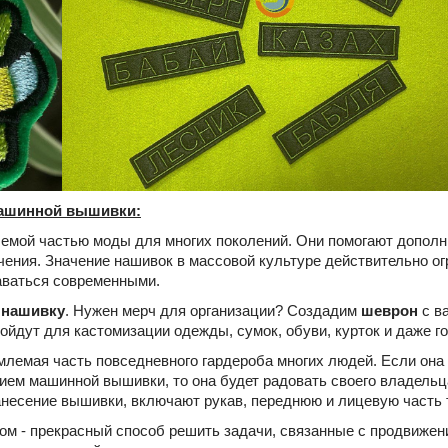
ашинной вышивки:
емой частью моды для многих поколений. Они помогают дополни
чения. Значение нашивок в массовой культуре действительно огр
аваться современными.
й
нашивку
. Нужен мерч для организации? Создадим
шеврон
с в
йдут для кастомизации одежды, сумок, обуви, курток и даже г
млемая часть повседневного гардероба многих людей. Если она и
ем машинной вышивки, то она будет радовать своего владельца
анесение вышивки, включают рукав, переднюю и лицевую часть 
м - прекрасный способ решить задачи, связанные с продвижени