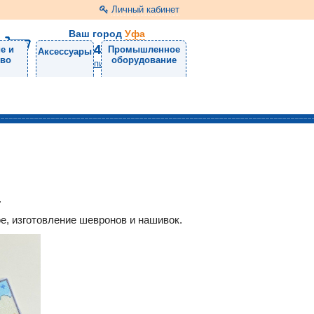
Личный кабинет
Ваш город
Уфа
8 (3472) 11-71-72
е и
Промышленное
Аксессуары
тво
оборудование
Напишите нам
.
е, изготовление шевронов и нашивок.