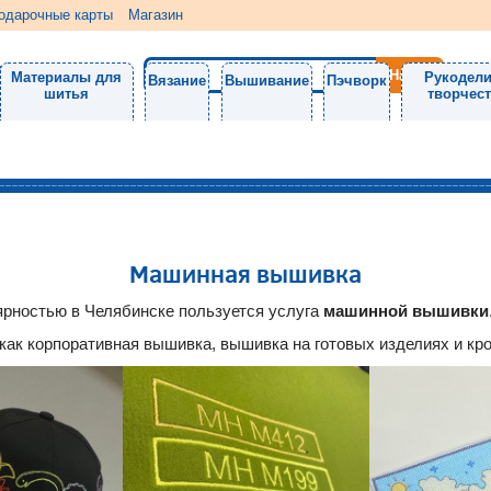
одарочные карты
Магазин
Материалы для
Рукодели
Вязание
Вышивание
Пэчворк
шитья
творчес
Машинная вышивка
рностью в Челябинске пользуется услуга
машинной вышивки
ак корпоративная вышивка, вышивка на готовых изделиях и кро