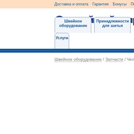
Доставка и оплата
Гарантия
Бонусы
П
Швейное
Принадлежности
оборудование
для шитья
Услуги
Швейное оборудование
Запчасти
/
/
Чел