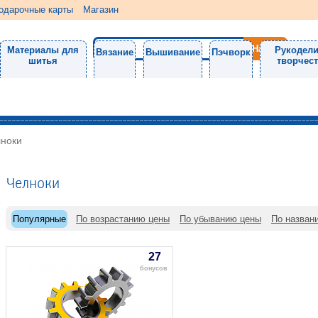
одарочные карты
Магазин
Материалы для
Рукодели
Вязание
Вышивание
Пэчворк
шитья
творчес
ноки
Челноки
Популярные
По возрастанию цены
По убыванию цены
По назван
27
бонусов