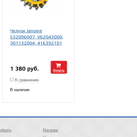
Челнок Janome
532096007, V62043000,
301132004, 416392101
1 380
руб.
Купить
К сравнению
В наличии
ыбрать
Магазин