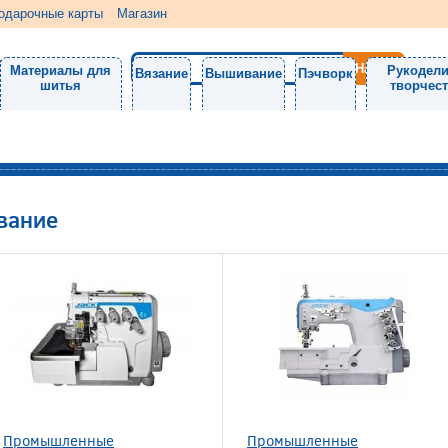
одарочные карты
Магазин
Материалы для
Рукодели
Вязание
Вышивание
Пэчворк
шитья
творчес
вание
Промышленные
Промышленные