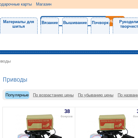
одарочные карты
Магазин
Материалы для
Рукодели
Вязание
Вышивание
Пэчворк
шитья
творчес
иводы
Приводы
Популярные
По возрастанию цены
По убыванию цены
По назван
38
бонусов
бо