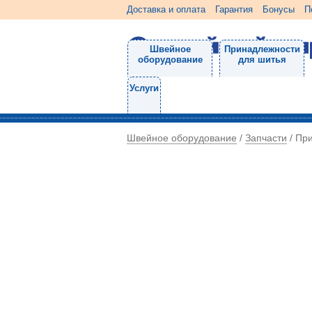
Доставка и оплата
Гарантия
Бонусы
П
Швейное
Принадлежности
оборудование
для шитья
Услуги
Швейное оборудование
Запчасти
/
/
Пр