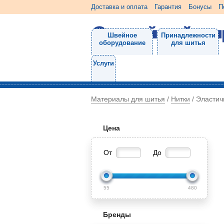
Доставка и оплата
Гарантия
Бонусы
П
Швейное
Принадлежности
оборудование
для шитья
Услуги
Материалы для шитья
Нитки
/
/
Эластич
Цена
От
До
55
480
Бренды