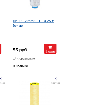
Нитки Gamma ET-10 25 м
белые
55
руб.
Купить
К сравнению
В наличии
9
9
нусов
бонусов