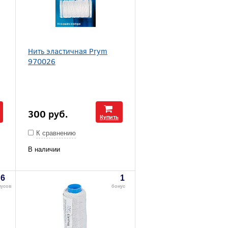
Нить эластичная Prym
970026
300
руб.
Купить
К сравнению
В наличии
6
1
нусов
бонус