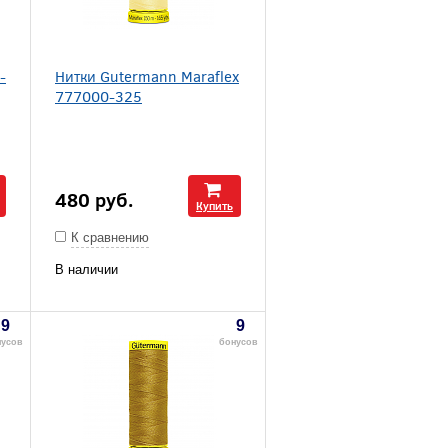
-
Нитки Gutermann Maraflex
777000-325
480
руб.
Купить
К сравнению
В наличии
9
9
нусов
бонусов