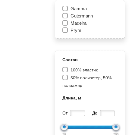
Gamma
Gutermann
Madeira
Prym
Состав
100% эластик
50% полиэстер, 50%
полиамид
Длина, м
От
До
20
200