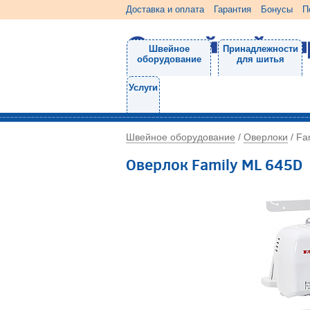
Доставка и оплата
Гарантия
Бонусы
П
Швейное
Принадлежности
оборудование
для шитья
Услуги
Швейное оборудование
Оверлоки
/
/
Fa
Оверлок Family ML 645D