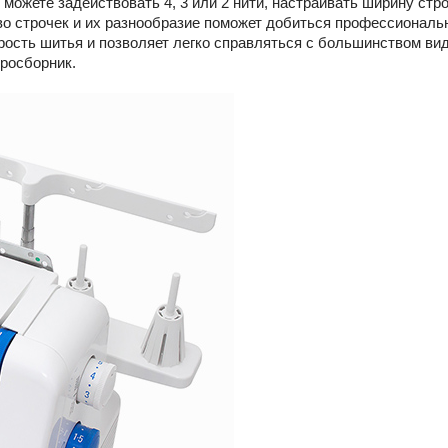
 можете задействовать 4, 3 или 2 нити, настраивать ширину стр
во строчек и их разнообразие поможет добиться профессиональ
рость шитья и позволяет легко справляться с большинством вид
оросборник.