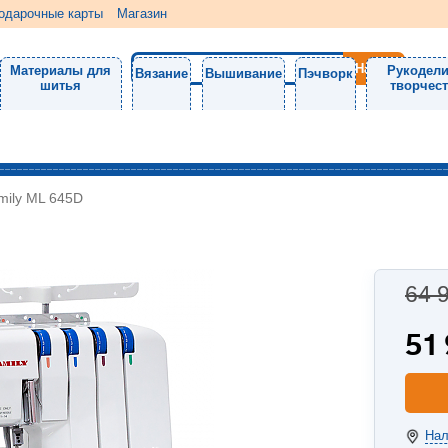
одарочные карты
Магазин
Материалы для
Рукодели
Вязание
Вышивание
Пэчворк
шитья
творчес
mily ML 645D
64 
51
Нал