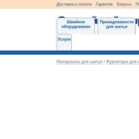
Доставка и оплата
Гарантия
Бонусы
П
Швейное
Принадлежности
оборудование
для шитья
Услуги
Материалы для шитья
Фурнитура для
/