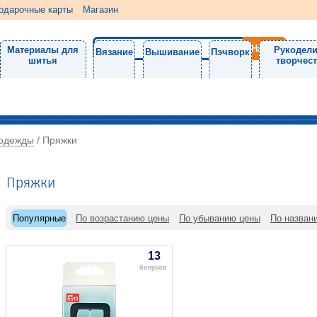
одарочные карты
Магазин
Материалы для
Рукодели
Вязание
Вышивание
Пэчворк
шитья
творчес
 одежды
/
Пряжки
Пряжки
Популярные
По возрастанию цены
По убыванию цены
По назван
13
бонусов