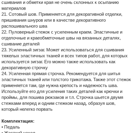
сшивания и обметки края не очень склонных к осыпанию
материалов
21. Сотовый шов. Применяется для декоративной отделки,
пришивания шнуров или в качестве декоративного
распошивального шва
22. Пуловерный стежок с усиленным краем. Эластичные и
отделочные и краеобметочные швы на вязанных деталях,
сшивание деталей
23. Усиленный зигзаг. Может использоваться для сшивания
тяжелых эластичных тканей и всех типов работ, для которых
используется зигзаг. Его можно также использовать как
декоративную строчку
24. Усиленная прямая строчка. Рекомендуется для шитья
эластичных тканей или толстого трикотажа. Также этот стежок
применяется там, где нужна крепость и надежность шва.
Используйте его для усиления таких деталей как крючки и
проймы, для пошива рюкзаков и т.п. Строчка шьется двумя
стежками вперед и одним стежком назад, образуя шов,
который нелегко порвать
Комплектация:
• Педаль
• Жесткий чехол