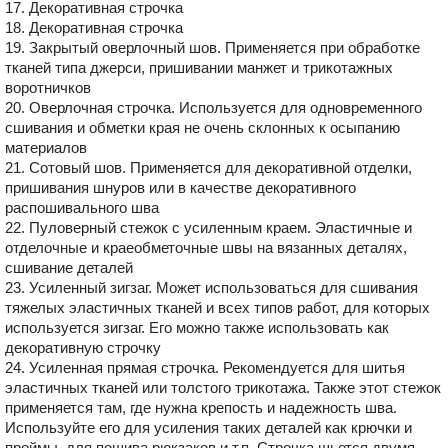
17. Декоративная строчка
18. Декоративная строчка
19. Закрытый оверлочный шов. Применяется при обработке
тканей типа джерси, пришивании манжет и трикотажных
воротничков
20. Оверлочная строчка. Используется для одновременного
сшивания и обметки края не очень склонных к осыпанию
материалов
21. Сотовый шов. Применяется для декоративной отделки,
пришивания шнуров или в качестве декоративного
распошивального шва
22. Пуловерный стежок с усиленным краем. Эластичные и
отделочные и краеобметочные швы на вязанных деталях,
сшивание деталей
23. Усиленный зигзаг. Может использоваться для сшивания
тяжелых эластичных тканей и всех типов работ, для которых
используется зигзаг. Его можно также использовать как
декоративную строчку
24. Усиленная прямая строчка. Рекомендуется для шитья
эластичных тканей или толстого трикотажа. Также этот стежок
применяется там, где нужна крепость и надежность шва.
Используйте его для усиления таких деталей как крючки и
проймы, для пошива рюкзаков и т.п. Строчка шьется двумя