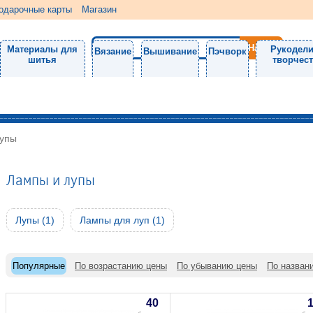
одарочные карты
Магазин
Материалы для
Рукодели
Вязание
Вышивание
Пэчворк
шитья
творчес
лупы
Лампы и лупы
Лупы (1)
Лампы для луп (1)
Популярные
По возрастанию цены
По убыванию цены
По назван
40