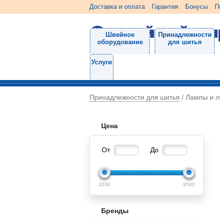
Доставка и оплата
Гарантия
Бонусы
П
Швейное
Принадлежности
оборудование
для шитья
Услуги
Принадлежности для шитья
/
Лампы и 
Цена
От
До
2030
9500
Бренды