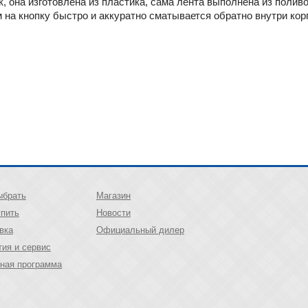
 она изготовлена из пластика, сама лента выполнена из поливол
 на кнопку быстро и аккуратно сматывается обратно внутри кор
ыбрать
Магазин
упить
Новости
вка
Официальный дилер
тия и сервис
ная программа