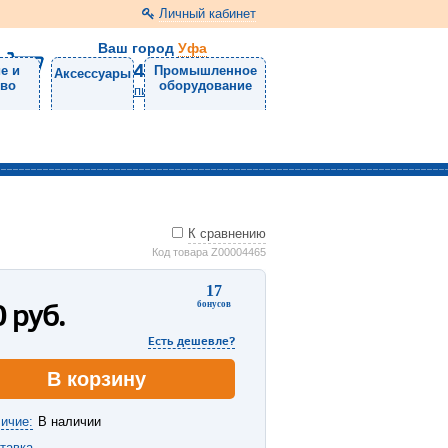
Личный кабинет
Ваш город
Уфа
8 (3472) 11-71-72
е и
Промышленное
Аксессуары
тво
оборудование
Напишите нам
К сравнению
Код товара Z00004465
17
0
руб.
бонусов
Есть дешевле?
В корзину
ичие:
В наличии
тавка