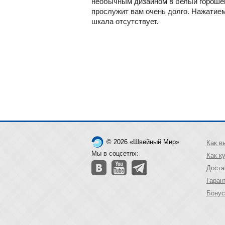
необычным дизайном в белый горошек,
прослужит вам очень долго. Нажатием
шкала отсутствует.
© 2026 «Швейный Мир»
Как в
Мы в соцсетях:
Как к
Доста
Гаран
Бонус