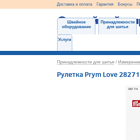
Доставка и оплата
Гарантия
Бонусы
П
Швейное
Принадлежности
оборудование
для шитья
Услуги
Принадлежности для шитья
Измерени
/
Рулетка Prym Love 2827