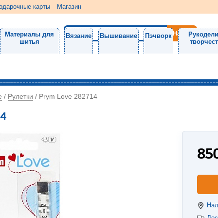
одарочные карты
Магазин
Материалы для
Рукодели
Вязание
Вышивание
Пэчворк
шитья
творчес
е
Рулетки
/
/
Prym Love 282714
14
85
Нал
Дос