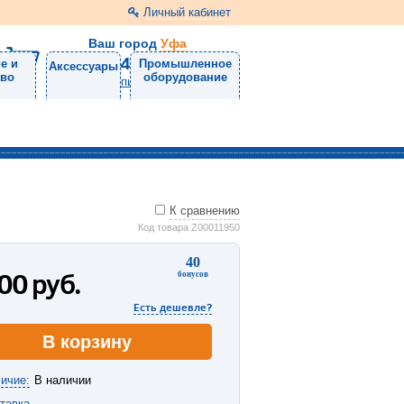
Личный кабинет
Ваш город
Уфа
8 (3472) 11-71-72
е и
Промышленное
Аксессуары
тво
оборудование
Напишите нам
К сравнению
Код товара Z00011950
40
000
руб.
бонусов
Есть дешевле?
В корзину
ичие:
В наличии
тавка