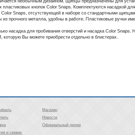
личается необычным дизайном. Щипцы предназначены для устано
х пластиковых кнопок Color Snaps. Комплектуются насадкой для
к Color Snaps, отсутствующей в наборе со стандартными щипцами
 из прочного металла, удобны в работе. Пластиковые ручки им
ько насадка для пробивания отверстий и насадка Color Snaps. 
 которую Вы можете приобрести отдельно в блистерах.
ыбрать
Магазин
упить
Новости
вка
Официальный дилер
тия и сервис