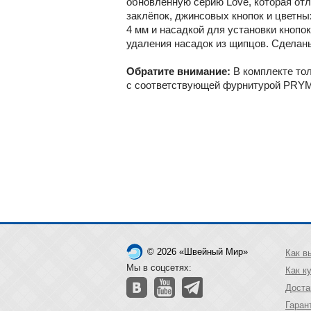
обновленную серию Love, которая от
заклёпок, джинсовых кнопок и цветны
4 мм и насадкой для установки кнопо
удаления насадок из щипцов. Сделаны
Обратите внимание:
В комплекте тол
с соответствующей фурнитурой PRYM,
© 2026 «Швейный Мир»
Как в
Мы в соцсетях:
Как к
Доста
Гаран