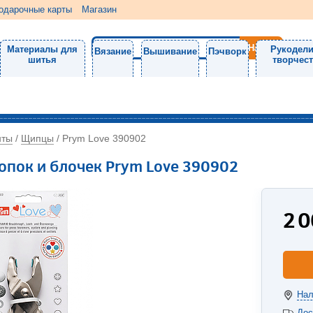
одарочные карты
Магазин
Материалы для
Рукодели
Вязание
Вышивание
Пэчворк
шитья
творчес
нты
Щипцы
/
/
Prym Love 390902
опок и блочек Prym Love 390902
2 
Нал
Дос