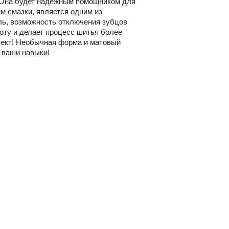
ы! Она будет надежным помощником для
м смазки, является одним из
ль, возможность отключения зубцов
боту и делает процесс шитья более
лект! Необычная форма и матовый
 ваши навыки!