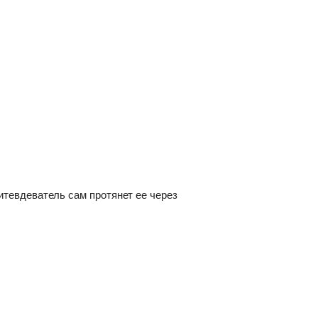
итевдеватель сам протянет ее через