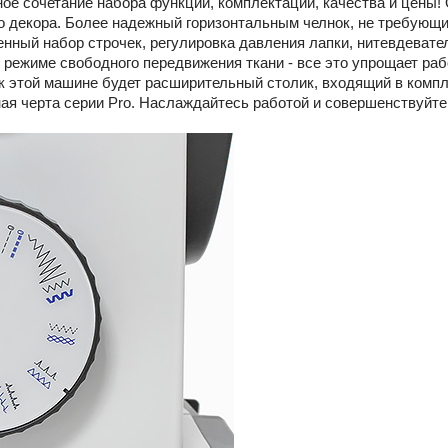
ьное сочетание набора функций, комплектации, качества и цен
 декора. Более надежный горизонтальным челнок, не требующи
нный набор строчек, регулировка давления лапки, нитевдевате
в режиме свободного передвижения ткани - все это упрощает ра
 этой машине будет расширительный столик, входящий в комп
ная черта серии Pro. Наслаждайтесь работой и совершенствуйте