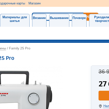
одарочные карты
Магазин
Материалы для
Рукодели
Вязание
Вышивание
Пэчворк
шитья
творчес
ины
/
Family 25 Pro
25 Pro
36 
27
Нал