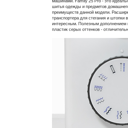
машинами. Family 25 Pro - это идеал
шитья одежды и предметов домашнего
преимуществ данной модели. Расшире
транспортера для стегания и штопки 
интересным. Полезным дополнением к
пластик серых оттенков - отличитель