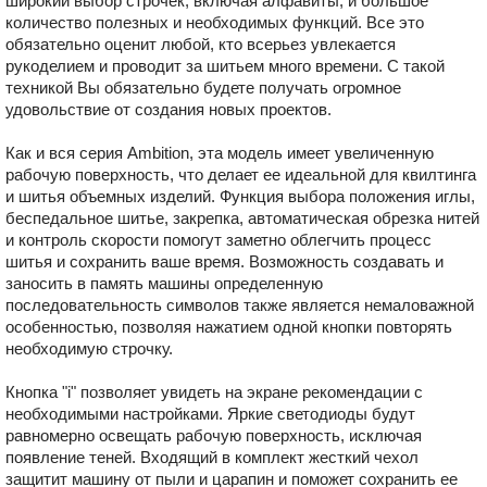
широкий выбор строчек, включая алфавиты, и большое
количество полезных и необходимых функций. Все это
обязательно оценит любой, кто всерьез увлекается
рукоделием и проводит за шитьем много времени. С такой
техникой Вы обязательно будете получать огромное
удовольствие от создания новых проектов.
Как и вся серия Ambition, эта модель имеет увеличенную
рабочую поверхность, что делает ее идеальной для квилтинга
и шитья объемных изделий. Функция выбора положения иглы,
беспедальное шитье, закрепка, автоматическая обрезка нитей
и контроль скорости помогут заметно облегчить процесс
шитья и сохранить ваше время. Возможность создавать и
заносить в память машины определенную
последовательность символов также является немаловажной
особенностью, позволяя нажатием одной кнопки повторять
необходимую строчку.
Кнопка "i" позволяет увидеть на экране рекомендации с
необходимыми настройками. Яркие светодиоды будут
равномерно освещать рабочую поверхность, исключая
появление теней. Входящий в комплект жесткий чехол
защитит машину от пыли и царапин и поможет сохранить ее